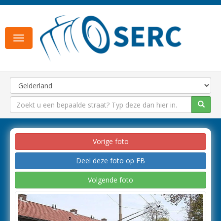
Toggle
navigation
Vorige foto
Deel deze foto op FB
Volgende foto