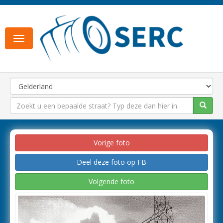
Toggle
navigation
Vorige foto
Deel deze foto op FB
Volgende foto