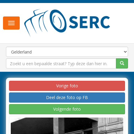
Toggle
navigation
Vorige foto
Deel deze foto op FB
Volgende foto