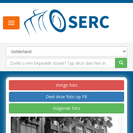
Toggle
navigation
Vorige foto
Deel deze foto op FB
Volgende foto