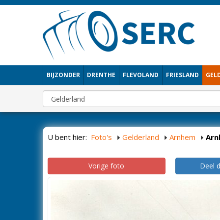
BIJZONDER
DRENTHE
FLEVOLAND
FRIESLAND
GEL
U bent hier:
Foto's
Gelderland
Arnhem
Arn
Vorige foto
Deel 