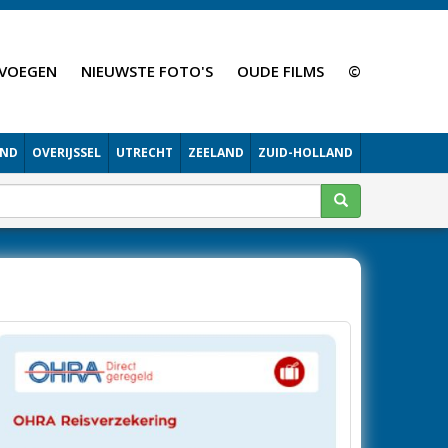
VOEGEN
NIEUWSTE FOTO'S
OUDE FILMS
©
AND
OVERIJSSEL
UTRECHT
ZEELAND
ZUID-HOLLAND