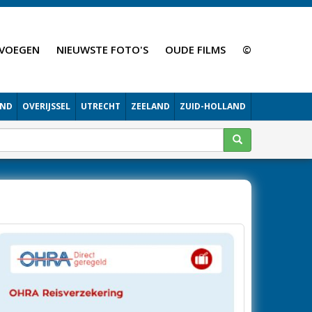
VOEGEN
NIEUWSTE FOTO'S
OUDE FILMS
©
AND
OVERIJSSEL
UTRECHT
ZEELAND
ZUID-HOLLAND