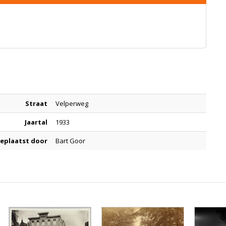
Straat
Velperweg
Jaartal
1933
eplaatst door
Bart Goor