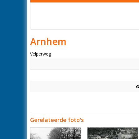
Arnhem
Velperweg
G
Gerelateerde foto's