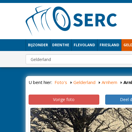
BIJZONDER
DRENTHE
FLEVOLAND
FRIESLAND
GEL
U bent hier:
Foto's
Gelderland
Arnhem
Arn
Vorige foto
Deel 