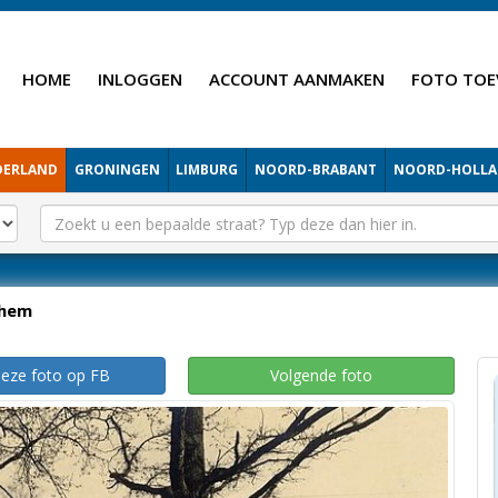
HOME
INLOGGEN
ACCOUNT AANMAKEN
FOTO TOE
DERLAND
GRONINGEN
LIMBURG
NOORD-BRABANT
NOORD-HOLL
hem
deze foto op FB
Volgende foto