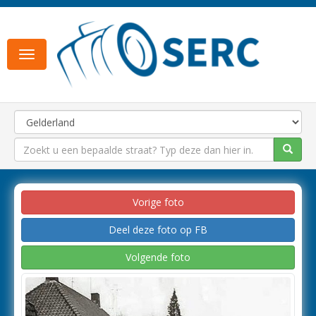
Toggle
navigation
Vorige foto
Deel deze foto op FB
Volgende foto