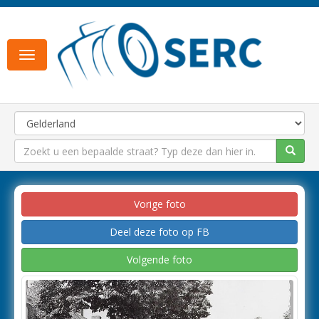
Toggle
navigation
Vorige foto
Deel deze foto op FB
Volgende foto