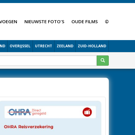
VOEGEN
NIEUWSTE FOTO'S
OUDE FILMS
©
AND
OVERIJSSEL
UTRECHT
ZEELAND
ZUID-HOLLAND