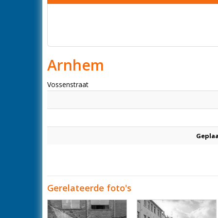
Arnhem
Vossenstraat
Geplaa
Gerelateerde foto's