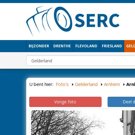
BIJZONDER
DRENTHE
FLEVOLAND
FRIESLAND
GEL
U bent hier:
Foto's
Gelderland
Arnhem
Arn
Vorige foto
Deel 