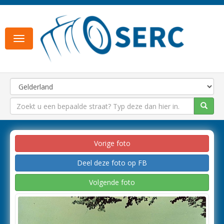
Toggle
navigation
Vorige foto
Deel deze foto op FB
Volgende foto