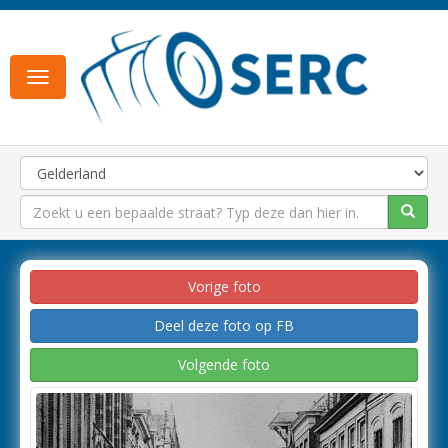
Toggle
navigation
Vorige foto
Deel deze foto op FB
Volgende foto