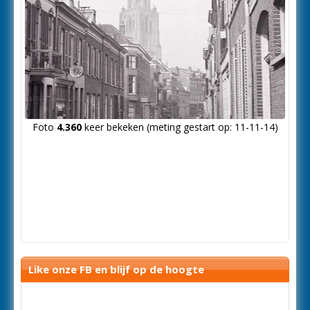
Foto
4.360
keer bekeken (meting gestart op: 11-11-14)
Like onze FB en blijf op de hoogte