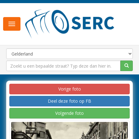
Toggle
navigation
Vorige foto
Deel deze foto op FB
Volgende foto