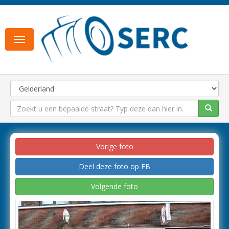
Toggle
navigation
Vorige foto
Deel deze foto op FB
Volgende foto