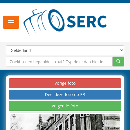
Toggle
navigation
Vorige foto
Deel deze foto op FB
Volgende foto