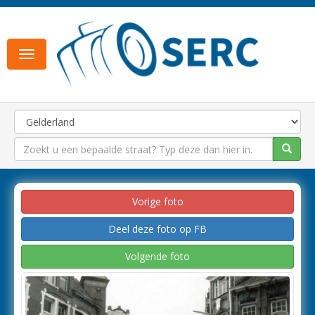
Toggle
navigation
Vorige foto
Deel deze foto op FB
Volgende foto