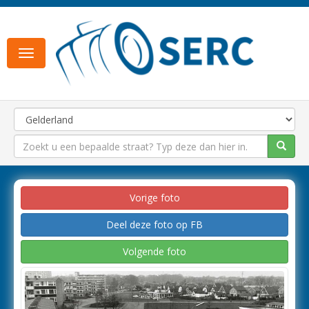
Toggle
navigation
Vorige foto
Deel deze foto op FB
Volgende foto