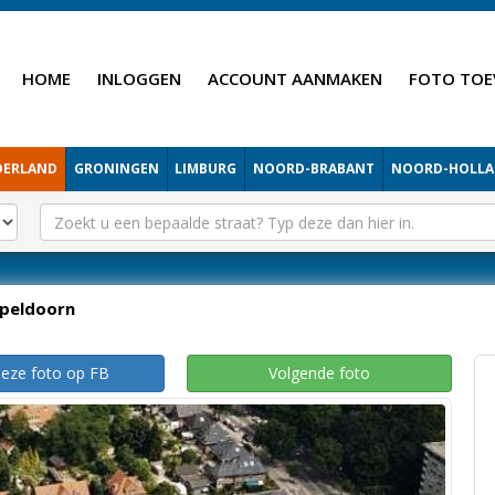
HOME
INLOGGEN
ACCOUNT AANMAKEN
FOTO TOE
DERLAND
GRONINGEN
LIMBURG
NOORD-BRABANT
NOORD-HOLL
peldoorn
deze foto op FB
Volgende foto