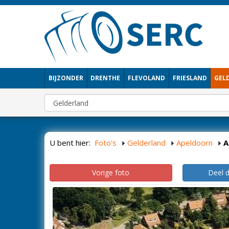
BIJZONDER
DRENTHE
FLEVOLAND
FRIESLAND
GEL
U bent hier:
Foto's
Gelderland
Apeldoorn
A
Vorige foto
Deel 