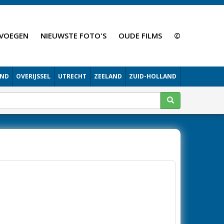
VOEGEN
NIEUWSTE FOTO'S
OUDE FILMS
©
AND
OVERIJSSEL
UTRECHT
ZEELAND
ZUID-HOLLAND