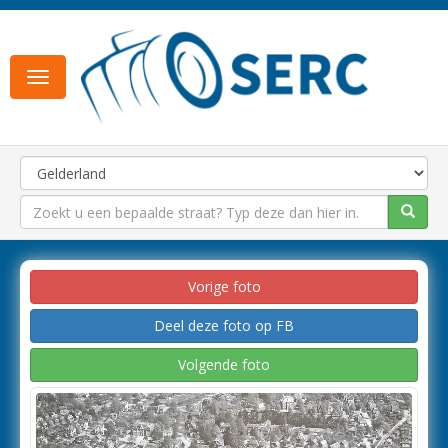
Toggle
navigation
Vorige foto
Deel deze foto op FB
Volgende foto