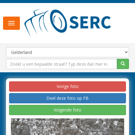
Toggle
navigation
Vorige foto
Deel deze foto op FB
Volgende foto