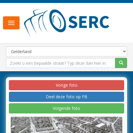
Toggle
navigation
Vorige foto
Deel deze foto op FB
Volgende foto