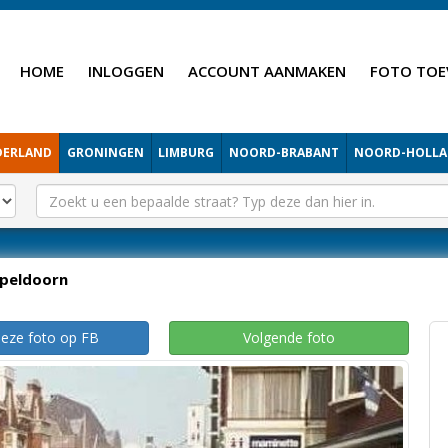
HOME
INLOGGEN
ACCOUNT AANMAKEN
FOTO TOE
DERLAND
GRONINGEN
LIMBURG
NOORD-BRABANT
NOORD-HOLL
peldoorn
deze foto op FB
Volgende foto