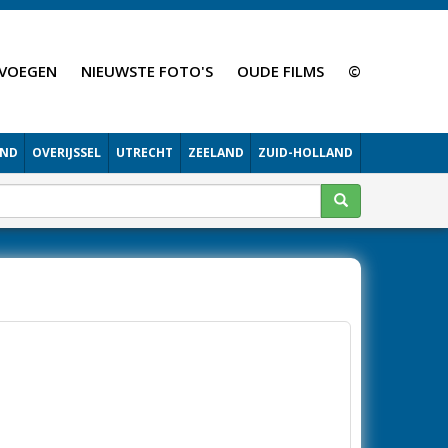
VOEGEN
NIEUWSTE FOTO'S
OUDE FILMS
©
AND
OVERIJSSEL
UTRECHT
ZEELAND
ZUID-HOLLAND