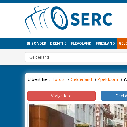
BIJZONDER
DRENTHE
FLEVOLAND
FRIESLAND
GEL
U bent hier:
Foto's
Gelderland
Apeldoorn
A
Vorige foto
Deel 