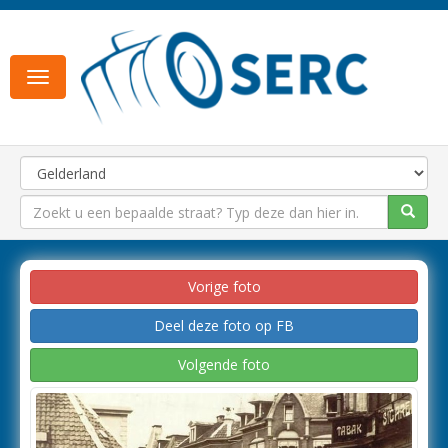
Toggle
navigation
Vorige foto
Deel deze foto op FB
Volgende foto