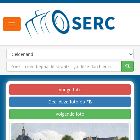
Toggle
navigation
Vorige foto
Deel deze foto op FB
Volgende foto