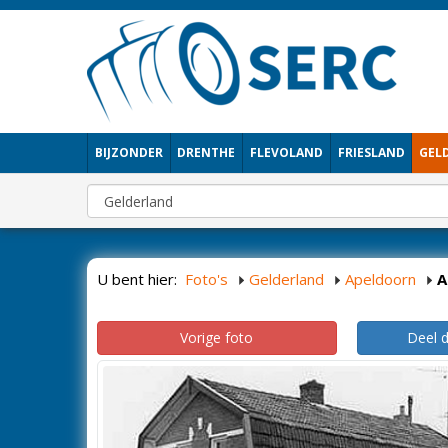
BIJZONDER
DRENTHE
FLEVOLAND
FRIESLAND
GEL
U bent hier:
Foto's
Gelderland
Apeldoorn
A
Vorige foto
Deel 