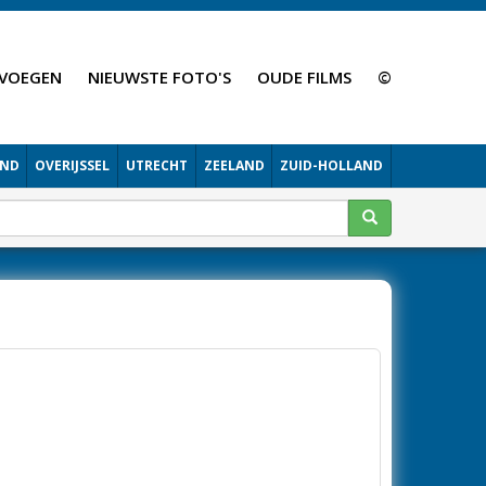
VOEGEN
NIEUWSTE FOTO'S
OUDE FILMS
©
AND
OVERIJSSEL
UTRECHT
ZEELAND
ZUID-HOLLAND