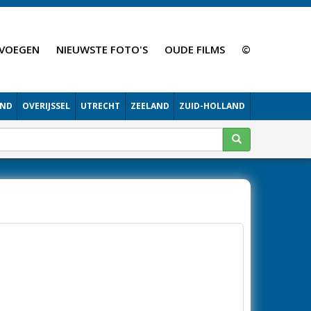
VOEGEN
NIEUWSTE FOTO'S
OUDE FILMS
©
AND
OVERIJSSEL
UTRECHT
ZEELAND
ZUID-HOLLAND