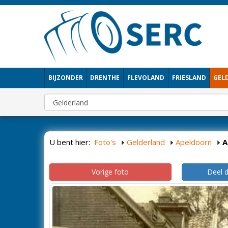
BIJZONDER
DRENTHE
FLEVOLAND
FRIESLAND
GEL
U bent hier:
Foto's
Gelderland
Apeldoorn
A
Vorige foto
Deel 