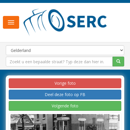
Toggle
navigation
Vorige foto
Deel deze foto op FB
Volgende foto