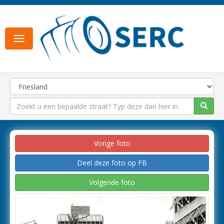
Toggle
navigation
Vorige foto
Deel deze foto op FB
Volgende foto