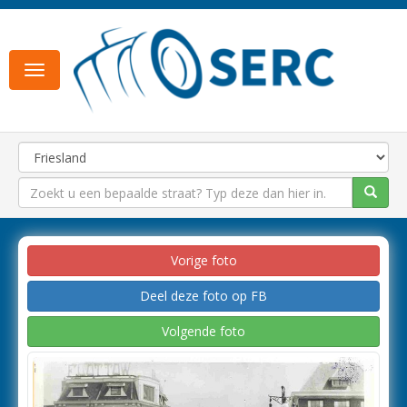
Toggle
navigation
Vorige foto
Deel deze foto op FB
Volgende foto