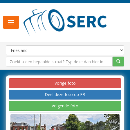
Toggle
navigation
Vorige foto
Deel deze foto op FB
Volgende foto