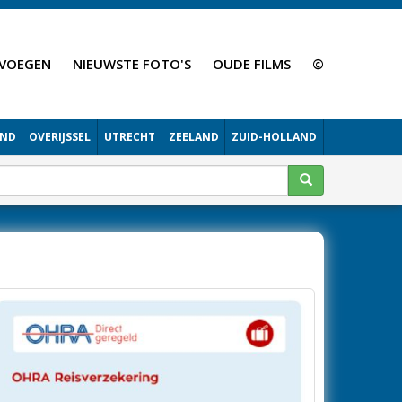
VOEGEN
NIEUWSTE FOTO'S
OUDE FILMS
©
AND
OVERIJSSEL
UTRECHT
ZEELAND
ZUID-HOLLAND