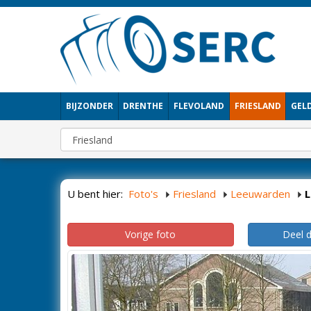
BIJZONDER
DRENTHE
FLEVOLAND
FRIESLAND
GEL
U bent hier:
Foto's
Friesland
Leeuwarden
Vorige foto
Deel 