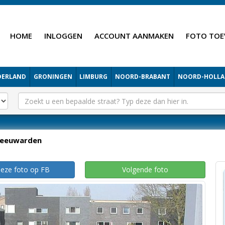
HOME
INLOGGEN
ACCOUNT AANMAKEN
FOTO TOE
DERLAND
GRONINGEN
LIMBURG
NOORD-BRABANT
NOORD-HOLL
Leeuwarden
deze foto op FB
Volgende foto