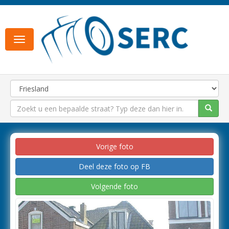
Toggle
navigation
Vorige foto
Deel deze foto op FB
Volgende foto