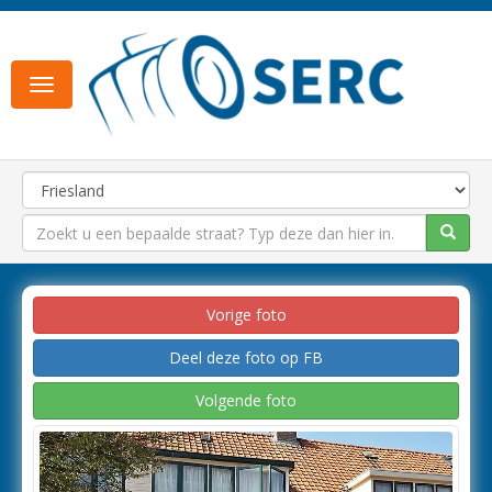
Toggle
navigation
Vorige foto
Deel deze foto op FB
Volgende foto