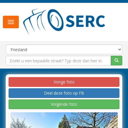
Toggle
navigation
Vorige foto
Deel deze foto op FB
Volgende foto