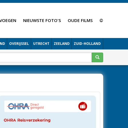
VOEGEN
NIEUWSTE FOTO'S
OUDE FILMS
©
AND
OVERIJSSEL
UTRECHT
ZEELAND
ZUID-HOLLAND