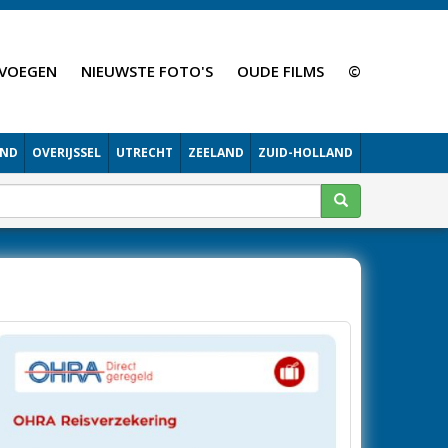
VOEGEN
NIEUWSTE FOTO'S
OUDE FILMS
©
AND
OVERIJSSEL
UTRECHT
ZEELAND
ZUID-HOLLAND