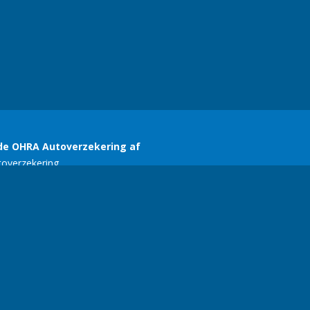
SERC
E-mail:
ariekers@gmail.com
| Telefoonnummer:
+356 77134618