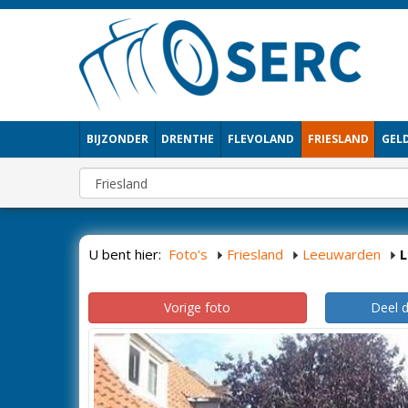
BIJZONDER
DRENTHE
FLEVOLAND
FRIESLAND
GEL
U bent hier:
Foto's
Friesland
Leeuwarden
Vorige foto
Deel 