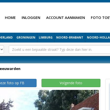
HOME
INLOGGEN
ACCOUNT AANMAKEN
FOTO TOE
DERLAND
GRONINGEN
LIMBURG
NOORD-BRABANT
NOORD-HOLL
Leeuwarden
deze foto op FB
Volgende foto