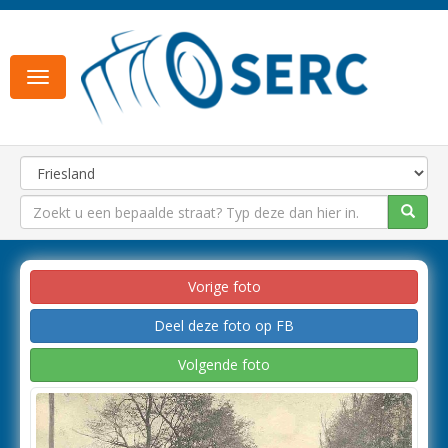
Toggle
navigation
Vorige foto
Deel deze foto op FB
Volgende foto