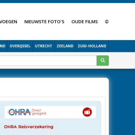
VOEGEN
NIEUWSTE FOTO'S
OUDE FILMS
©
AND
OVERIJSSEL
UTRECHT
ZEELAND
ZUID-HOLLAND