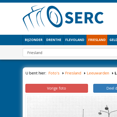
BIJZONDER
DRENTHE
FLEVOLAND
FRIESLAND
GEL
U bent hier:
Foto's
Friesland
Leeuwarden
Vorige foto
Deel 