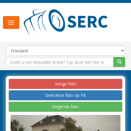
Toggle
navigation
Vorige foto
Deel deze foto op FB
Volgende foto