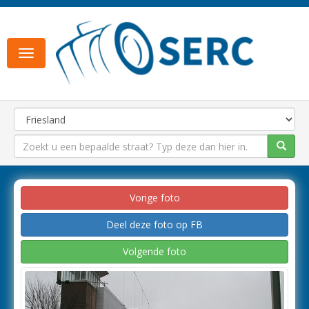
Toggle
navigation
Vorige foto
Deel deze foto op FB
Volgende foto