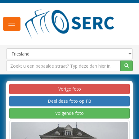
Toggle
navigation
Vorige foto
Deel deze foto op FB
Volgende foto