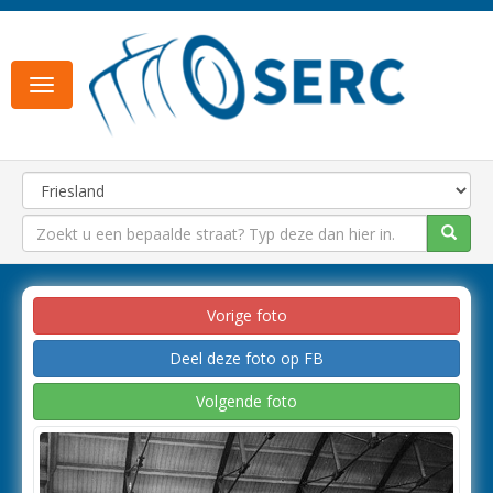
Toggle
navigation
Vorige foto
Deel deze foto op FB
Volgende foto