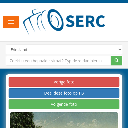
Toggle
navigation
Vorige foto
Deel deze foto op FB
Volgende foto