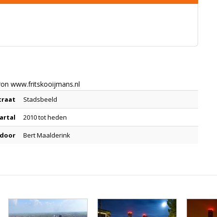
ron www.fritskooijmans.nl
traat
Stadsbeeld
artal
2010 tot heden
 door
Bert Maalderink