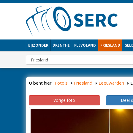
BIJZONDER
DRENTHE
FLEVOLAND
FRIESLAND
GEL
U bent hier:
Foto's
Friesland
Leeuwarden
Vorige foto
Deel 