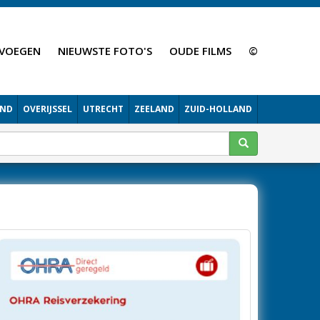
VOEGEN
NIEUWSTE FOTO'S
OUDE FILMS
©
AND
OVERIJSSEL
UTRECHT
ZEELAND
ZUID-HOLLAND