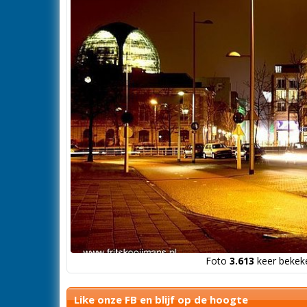
Foto
3.613
keer bekeke
Like onze FB en blijf op de hoogte