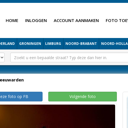
HOME
INLOGGEN
ACCOUNT AANMAKEN
FOTO TOE
DERLAND
GRONINGEN
LIMBURG
NOORD-BRABANT
NOORD-HOLL
Leeuwarden
deze foto op FB
Volgende foto