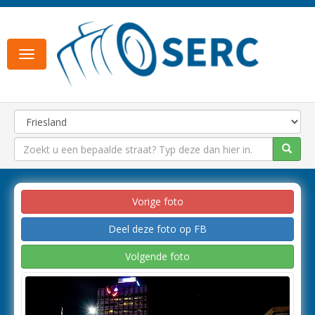
Toggle
navigation
Vorige foto
Deel deze foto op FB
Volgende foto