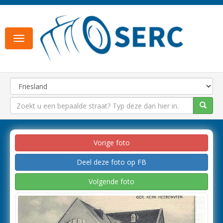
Toggle
navigation
Vorige foto
Deel deze foto op FB
Volgende foto