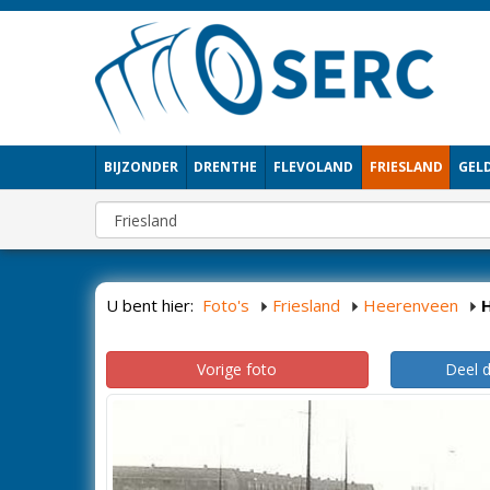
BIJZONDER
DRENTHE
FLEVOLAND
FRIESLAND
GEL
U bent hier:
Foto's
Friesland
Heerenveen
Vorige foto
Deel 