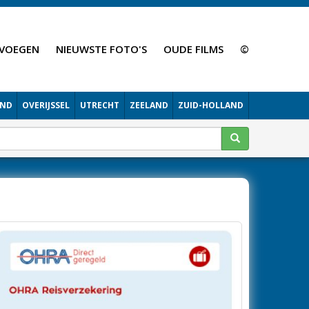
VOEGEN
NIEUWSTE FOTO'S
OUDE FILMS
©
AND
OVERIJSSEL
UTRECHT
ZEELAND
ZUID-HOLLAND