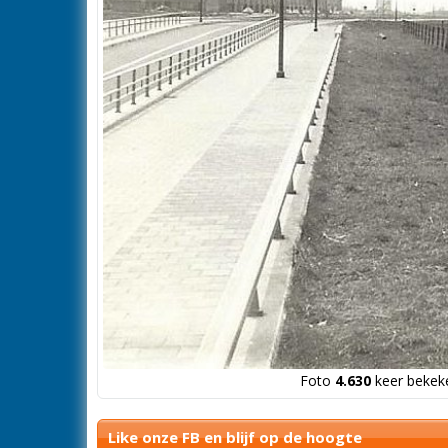
Foto
4.630
keer bekeke
Like onze FB en blijf op de hoogte