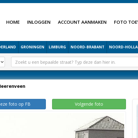
HOME
INLOGGEN
ACCOUNT AANMAKEN
FOTO TOE
DERLAND
GRONINGEN
LIMBURG
NOORD-BRABANT
NOORD-HOLL
Heerenveen
deze foto op FB
Volgende foto