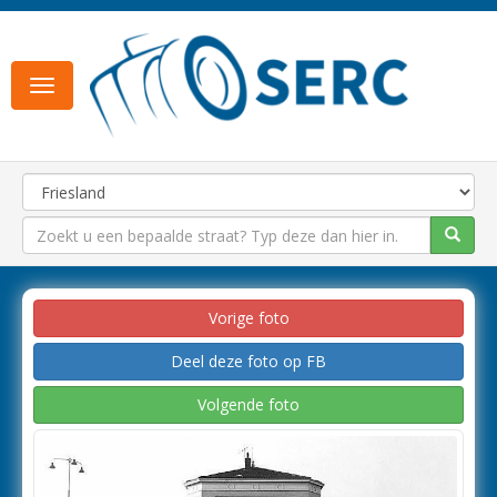
Toggle
navigation
Vorige foto
Deel deze foto op FB
Volgende foto