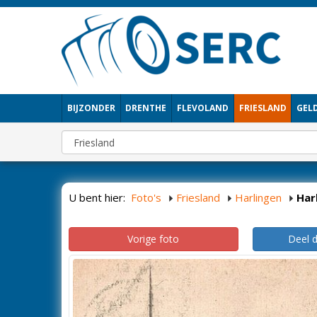
BIJZONDER
DRENTHE
FLEVOLAND
FRIESLAND
GEL
U bent hier:
Foto's
Friesland
Harlingen
Har
Vorige foto
Deel 