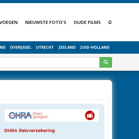
VOEGEN
NIEUWSTE FOTO'S
OUDE FILMS
©
AND
OVERIJSSEL
UTRECHT
ZEELAND
ZUID-HOLLAND