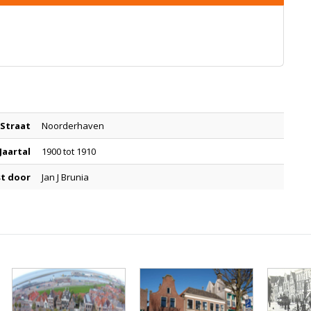
Straat
Noorderhaven
Jaartal
1900 tot 1910
t door
Jan J Brunia