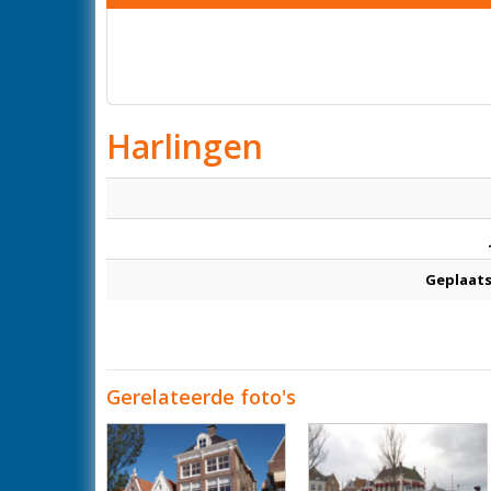
Harlingen
Geplaats
Gerelateerde foto's