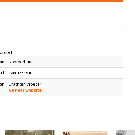
optocht
at
Noorderbuurt
tal
1900 tot 1910
or
Drachten Vroeger
Ga naar website