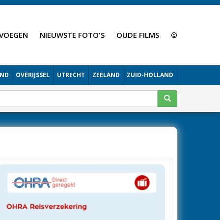
VOEGEN
NIEUWSTE FOTO'S
OUDE FILMS
©
AND
OVERIJSSEL
UTRECHT
ZEELAND
ZUID-HOLLAND