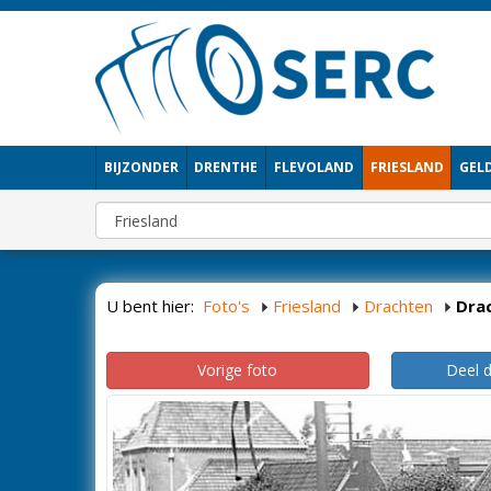
BIJZONDER
DRENTHE
FLEVOLAND
FRIESLAND
GEL
U bent hier:
Foto's
Friesland
Drachten
Dra
Vorige foto
Deel 